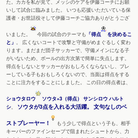
た。カカを私が見て、メッシのケアを伊藤コーチにお願
いして試合に臨みました。 いつも応援いただいている保
護者・お世話役そして伊藤コーチご協力ありがとうござ
いました。
今回の試合のテーマも
「得点
を決めるこ
と」
。 広くないコートで攻撃と守備がめまぐるしく変わ
ります。まだまだ団子サッカーで、守備メインになる子
がいないため、ボールの出方次第で簡単に失点します。
得点をしないとサッカーがおもしろくならないし、プレ
ーしている子もおもしろくないので、当面は得点をする
ことに注力をすることにしました。 この日の得点者は、
ショウタロウ
ソウタ×3（得点）
サンシロウ
ハルト
ソウタが3点を入れる大活躍。
文句なしのベ
シ
。
ストプレーヤー！
もう少しで得点という子も、相手
キーパーのファインセーブで阻まれたシュートから、力