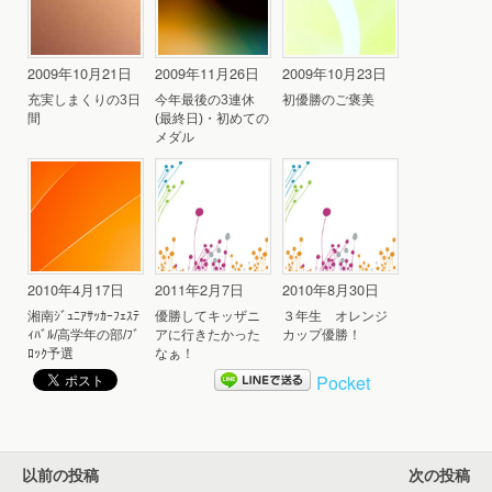
2009年10月21日
2009年11月26日
2009年10月23日
充実しまくりの3日
今年最後の3連休
初優勝のご褒美
間
(最終日)・初めての
メダル
2010年4月17日
2011年2月7日
2010年8月30日
湘南ｼﾞｭﾆｱｻｯｶｰﾌｪｽﾃ
優勝してキッザニ
３年生 オレンジ
ｨﾊﾞﾙ/高学年の部/ﾌﾞ
アに行きたかった
カップ優勝！
ﾛｯｸ予選
なぁ！
Pocket
以前の投稿
次の投稿