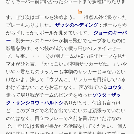
なくキーパー前に転がったシュートまで多種にわたりま
す。ぜひ次はゴールを決めよう。
得点以外で良かった
プレーもありました。
ザックのヘディング
：ボールを怖
がらずしっかりボールが見えています。
ジョーのキーパ
ー
：別チームのキーパーが横っ飛びでセーブをしたのに
影響を受け、その後の試合で横っ飛びのファインセー
ブ。見事。 ・・・その別チームの横っ飛びセーブを見た
マオ
がひと言。「
かっこいい!本物サッカーだね。
」いや
いや～君たちのサッカーも本物のサッカーじゃないとい
けないよ。決して「
ウソんこ
」サッカーを目指している
わけではないことをお忘れなく。 声が出ている
コウタ
、
走って戻り我がチームのピンチを救った
ソウタ・ザッ
ク・サンシロウ・ハルトシ
ありがとう。何度も言うけ
ど、このブログで名前が出ていないのは頑張っていない
のではなく、目立つプレーで名前を書けないだけなの
で、ぜひ次は名前が書かれる活躍をしてください。 個人
的に注目していたのは、ボールを見て落ち着いてプレー