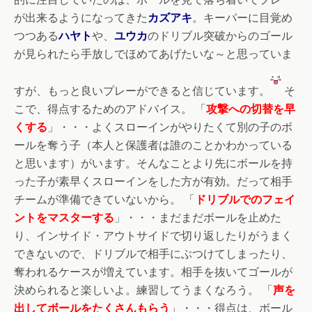
が出来るようになってきた
カズアキ
。キーパーに目覚め
つつある
ハヤト
や、
ユウカ
のドリブル突破からのゴール
が見られたら手放しでほめてあげたいな～と思っていま
すが、もっと良いプレーができると信じています。
そ
こで、得点するためのアドバイス。 「
攻撃への切替を早
くする
」・・・よくスローインがやりたくて別の子のボ
ールを奪う子（本人と保護者は誰のことかわかっている
と思います）がいます。そんなことより先にボールを持
った子が素早くスローインをした方が有効。だって相手
チームが準備できていないから。 「
ドリブルでのフェイ
ントをマスターする
」・・・まだまだボールを止めた
り、インサイド・アウトサイドで切り返したりがうまく
できないので、ドリブルで相手にぶつけてしまったり、
奪われるケースが増えています。相手を抜いてゴールが
決められると楽しいよ。練習してうまくなろう。 「
声を
出してボールをたくさんもらう
」・・・得点は、ボール