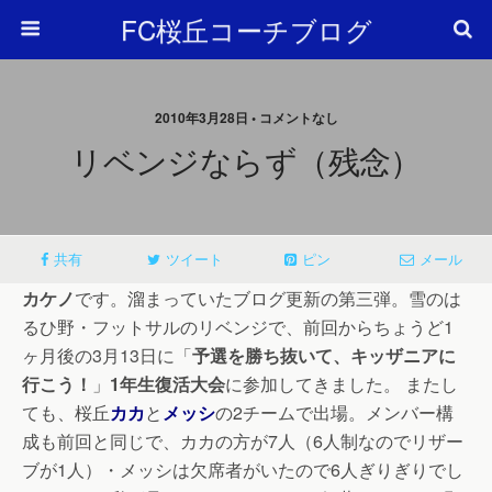
FC桜丘コーチブログ
2010年3月28日 • コメントなし
リベンジならず（残念）
共有
ツイート
ピン
メール
カケノ
です。溜まっていたブログ更新の第三弾。雪のは
るひ野・フットサルのリベンジで、前回からちょうど1
ヶ月後の3月13日に「
予選を勝ち抜いて、キッザニアに
行こう！
」
1年生復活大会
に参加してきました。 またし
ても、桜丘
カカ
と
メッシ
の2チームで出場。メンバー構
成も前回と同じで、カカの方が7人（6人制なのでリザー
ブが1人）・メッシは欠席者がいたので6人ぎりぎりでし