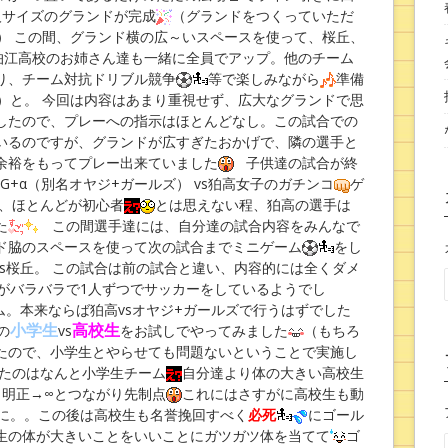
人サイズのグランドが完成
（グランドをつくっていただ
） この間、グランド横の広～いスペースを使って、桜丘、
狛江高校のお姉さん達も一緒に全員でアップ。他のチーム
り、チーム対抗ドリブル競争
等で楽しみながら
準備
）と。 今回は内容はあまり重視せず、広大なグランドで思
したので、プレーへの指示はほとんどなし。この試合での
いるのですが、グランドが広すぎたおかげで、隣の選手と
余裕をもってプレー出来ていました
子供達の試合が終
G+α（別名オヤジ+ガールズ） vs狛高女子のガチンコ
ゲ
と、ほとんどが初心者
とは思えない程、狛高の選手は
た
この間選手達には、自分達の試合内容をみんなで
ド脇のスペースを使って次の試合までミニゲーム
をし
s桜丘。 この試合は前の試合と違い、内容的には全くダメ
がバラバラで1人ずつでサッカーをしているようでし
。本来ならば狛高vsオヤジ+ガールズで行うはずでした
小学生
高校生
の
vs
をお試しでやってみました
（もちろ
たので、小学生とやらせても問題ないということで実施し
出たのはなんと小学生チーム
自分達より体の大きい高校生
→明正→∞とつながり先制点
これにはさすがに高校生も動
に。。この後は高校生も名誉挽回すべく
必死
にゴール
生の体が大きいことをいいことにガツガツ体を当てて
ゴ