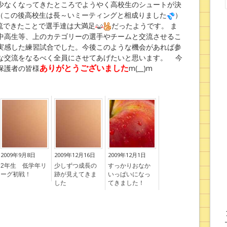
少なくなってきたところでようやく高校生のシュートが決
 （この後高校生は長～いミーティングと相成りました
）
流できたことで選手達は大満足
だったようです。 ま
中高生等、上のカテゴリーの選手やチームと交流させるこ
実感した練習試合でした。今後このような機会があれば参
な交流をなるべく全員にさせてあげたいと思います。 今
ありがとうございました
保護者の皆様
m(__)m
2009年9月8日
2009年12月16日
2009年12月1日
2年生 低学年リ
少しずつ成長の
すっかりおなか
ーグ初戦！
跡が見えてきま
いっぱいになっ
した
てきました！