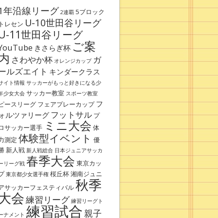
1年沿線リーグ
5ブロック
2連覇
U-10世田谷リーグ
トレセン
U-11世田谷リーグ
ご案
YouTube
きさらぎ杯
内
さわやか杯
ガ
オレンジカップ
ールズエイト
キンダークラス
サイト情報
サッカーがもっと好きになる少
サッカー教室
年少女大会
スポーツ教室
フ
ピースリーグ
フェアプレーカップ
フットサル
ォルツァリーグ
プ
ミニ大会
ロサッカー選手
体
体験型イベント
力測定
優
勝
新人戦
新人戦総合
日本ジュニアサッカ
春季大会
東京カッ
ーリーグ戦
プ
桜丘杯
湘南ジュニ
東京都少女選手権
秋季
アサッカーフェスティバル
大会
練習リーグ
練習リーグト
練習試合
親子
ーナメント