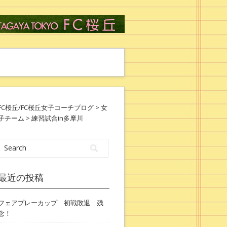
FC桜丘/FC桜丘女子コーチブログ
>
女
子チーム
> 練習試合in多摩川
最近の投稿
フェアプレーカップ 初戦敗退 残
念！