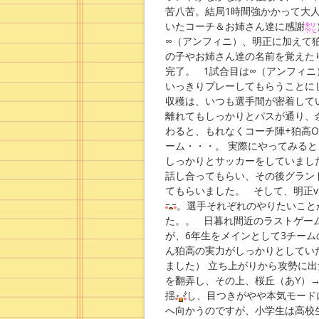
苦八苦。結局1時間強かかって大
いたコーチ＆お姉さん達に感謝
∞（アンフィニ）、明正に加えて
の子やお姉さん達の名前を覚えた
完了。 1試合目は∞（アンフィニ
いっきりプレーしてもらうことに
収穫は、いつも選手間が密着して
離れてもしっかりとパスが通り、
わると、もれなくコーチ陣+狛高O
ーム・・・。 実際にやってみる
しっかりとサッカーをしていまし
話し合ってもらい、その後グラン
てもらいました。 そして、明正v
。選手それぞれのやりたいこと
た。。 日暮れ間近のラストゲーム
が、6年生をメインとして3チーム
ん狛高の実力がしっかりとしてい
ました） 立ち上がりから攻勢に
を翻弄し、その上、桜丘（あY）
揺
し、目つきがやや本気モード
へ向かうのですが、小学
生は高校