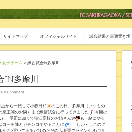
サイトマップ
オフィシャルサイト
試合結果と書類置き場
>
女子チーム
> 練習試合in多摩川
合IN多摩川
ve a Comment
空
から一転して小春日和
のこの日、多摩川（いつもの
の京王閣のお隣）まで練習試合に行ってきました
今回の
ニ）、明正に加えて狛江高校のお姉さん達
も一緒にやる
はコーチ陣とガチンコでやることに
） しか～しこのグ
ルが2つ置いてあるだけのただの広場
でライン引きに四