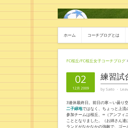
ホーム
コーチブログとは
FC桜丘/FC桜丘女子コーチブログ
練習試
02
12月 2009
by
Saito
⋅
Lea
3連休最終日。前日の寒～い曇り
二子
緑地
ではなく、ちょっと上流
参加チームは桜丘、∞（アンフィ
こととなりました。（お姉さん達
ランドがなかなかの強敵で、ゴー