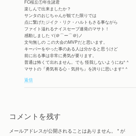
FC桜丘①年生諸君
楽しんで出来ましたか？
サンタのおじちゃんが観てた限りでは
点に繋げたジイク・リク・ハルトもさる事ながら
ファイト溢れるナイスセーブ連発のマサト！
感動しましたヾ(＠⌒ー⌒＠)ノ
文句無しの この大会のMVPだと思います。
キーパーをやった事のある人は分かると思うけど
前に出る事は非常に勇気が要ります。
普通は怖くて出れません。でも 怪我しないようにね^ ^
マサトの『勇気有る心・気持ち』を誇りに思います^ ^
返信
コメントを残す
メールアドレスが公開されることはありません。
*
が