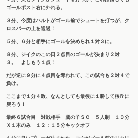
ゴールポスト右に外れる。
３分、今度はハルトがゴール前でシュートを打つが、ク
ロスバーの上を通過！
５分、６分と相手にゴールを決められ１対３に。
８分、ジイクのこの日２点目のゴールが決まり２対
３。 よしもう１点！
だが逆に９分に４点目を奪われて、この試合も２対４で
負け。
ここまで１分４敗、なんとしても最後に１勝して桜丘に
戻ろう！
最終６試合目 対戦相手 鷹の子ＳＣ ５人制 １０分
Ｘ１本のみ １２：１５分キックオフ
１分に良いプレーが生まれた。コウがゴール前のリクに