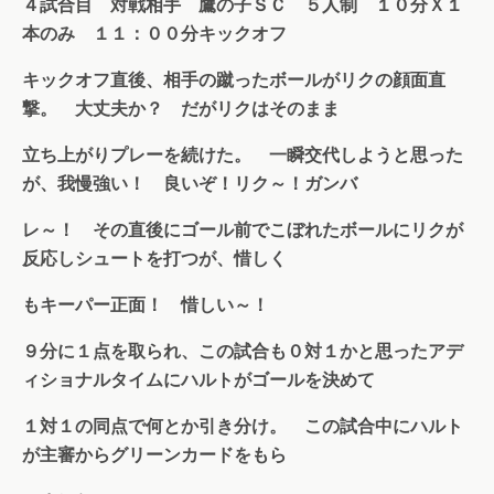
４試合目 対戦相手 鷹の子ＳＣ ５人制 １０分Ｘ１
本のみ １１：００分キックオフ
キックオフ直後、相手の蹴ったボールがリクの顔面直
撃。 大丈夫か？ だがリクはそのまま
立ち上がりプレーを続けた。 一瞬交代しようと思った
が、我慢強い！ 良いぞ！リク～！ガンバ
レ～！ その直後にゴール前でこぼれたボールにリクが
反応しシュートを打つが、惜しく
もキー
パー正面！ 惜しい～！
９分に１点を取られ、この試合も０対１かと思ったアデ
ィショナルタイムにハルトがゴールを決めて
１対１の同点で何とか引き分け。 この試合中にハルト
が主審からグリーンカードをもら