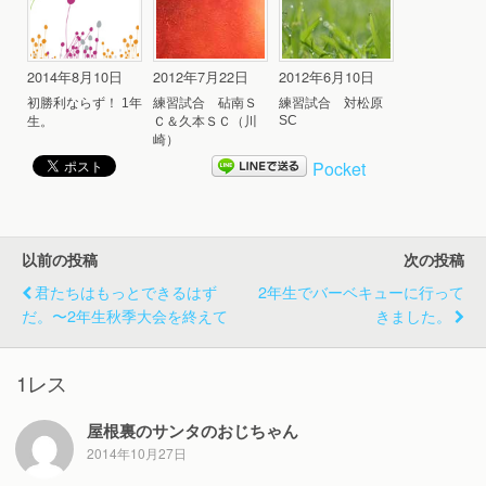
2014年8月10日
2012年7月22日
2012年6月10日
初勝利ならず！ 1年
練習試合 砧南Ｓ
練習試合 対松原
SC
生。
Ｃ＆久本ＳＣ（川
崎）
Pocket
以前の投稿
次の投稿
君たちはもっとできるはず
2年生でバーベキューに行って
だ。〜2年生秋季大会を終えて
きました。
1レス
屋根裏のサンタのおじちゃん
2014年10月27日