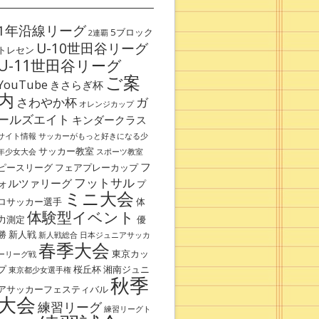
1年沿線リーグ
5ブロック
2連覇
U-10世田谷リーグ
トレセン
U-11世田谷リーグ
ご案
YouTube
きさらぎ杯
内
さわやか杯
ガ
オレンジカップ
ールズエイト
キンダークラス
サイト情報
サッカーがもっと好きになる少
サッカー教室
年少女大会
スポーツ教室
フ
ピースリーグ
フェアプレーカップ
フットサル
ォルツァリーグ
プ
ミニ大会
ロサッカー選手
体
体験型イベント
力測定
優
勝
新人戦
新人戦総合
日本ジュニアサッカ
春季大会
東京カッ
ーリーグ戦
プ
桜丘杯
湘南ジュニ
東京都少女選手権
秋季
アサッカーフェスティバル
大会
練習リーグ
練習リーグト