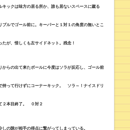
ルキックは味方の居る所か、誰も居ないスペースに蹴る
リブルでゴール前に。キーパーと１対１の角度の無いとこ
ったが、惜しくも左サイドネット。残念！
りからの出て来たボールに今度はソラが反応し、ゴール前
で持って行けずにコーナーキック。 ソラ～！ナイスドリ
て２本目終了。 ０対２
少しの隙が相手の得点に繋がってしまっている。