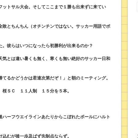
フットサル大会。そしてここまで１勝も出来ずに来てい
全敗とちんちん（オチンチンではない。サッカー用語でボ
た。彼らはいつになったら初勝利が出来るのか？
天気とは違い暑くも無く、寒くも無い絶好のサッカー日和
勝てるかどうかは君達次第だぞ！」と朝のミーティング。
 桜ＳＣ １１人制 １５分を５本。
後ハーフウエイラインあたりからこぼれたボールにハルト
駆け込むが後一歩及ばず先制点ならず。