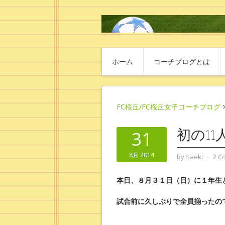
ホーム
コーチブログとは
FC桜丘/FC桜丘女子コーチブログ
初の1
31
8月 2014
by
Saeki
⋅
2 C
本日、８月３１日（日）に１年生
試合前に久しぶりで全員揃ったの