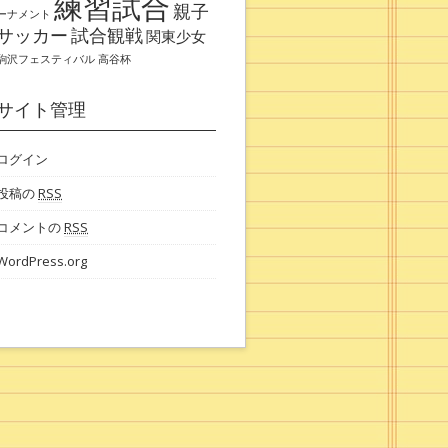
練習試合
親子
ーナメント
サッカー
試合観戦
関東少女
駒沢フェスティバル
高谷杯
サイト管理
ログイン
投稿の
RSS
コメントの
RSS
WordPress.org