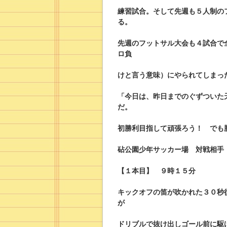
練習試合。そして先週も５人制の
る。
先週のフットサル大会も４試合で
ロ負
けと言う意味）にやられてしまっ
「今日は、昨日までのぐずついた
だ。
初勝利目指して頑張ろう！ でも
砧公園少年サッカー場 対戦相手
【１本目】 ９時１５分
キックオフの笛が吹かれた３０秒
が
ドリブルで抜け出しゴール前に