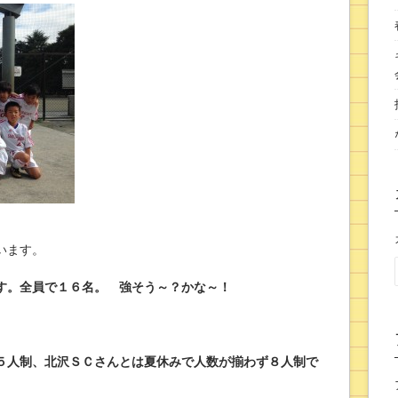
います。
す。全員で１６名。 強そう～？かな～！
５人制、北沢ＳＣさんとは夏休みで人数が揃わず８人制で