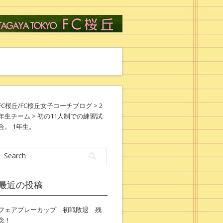
FC桜丘/FC桜丘女子コーチブログ
>
2
年生チーム
> 初の11人制での練習試
合。 1年生。
最近の投稿
フェアプレーカップ 初戦敗退 残
念！