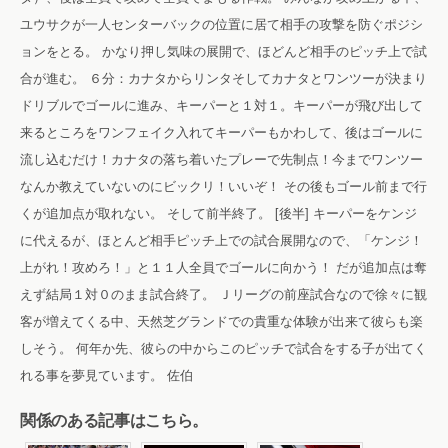
ユウサクが一人センターバックの位置に居て相手の攻撃を防ぐポジシ
ョンをとる。
かなり押し気味の展開で、ほどんど相手のピッチ上で試
合が進む。
６分：カナタからリンタそしてカナタとワンツーが決まり
ドリブルでゴールに進み、キーパーと１対１。キーパーが飛び出して
来るところをワンフェイク入れてキーパーもかわして、後はゴールに
流し込むだけ！カナタの落ち着いたプレーで先制点！今までワンツー
なんか教えていないのにビックリ！いいぞ！
その後もゴール前まで行
くが追加点が取れない。
そして前半終了。
[後半]
キーパーをケンジ
に代えるが、ほとんど相手ピッチ上での試合展開なので、「ケンジ！
上がれ！攻めろ！」と１１人全員でゴールに向かう！
だが追加点は奪
えず結局１対０のまま試合終了。
Ｊリーグの前座試合なので徐々に観
客が増えてくる中、天然芝グランドでの貴重な体験が出来て彼らも楽
しそう。
何年か先、彼らの中からこのピッチで試合をする子が出てく
れる事を夢見ています。
佐伯
関係のある記事はこちら。