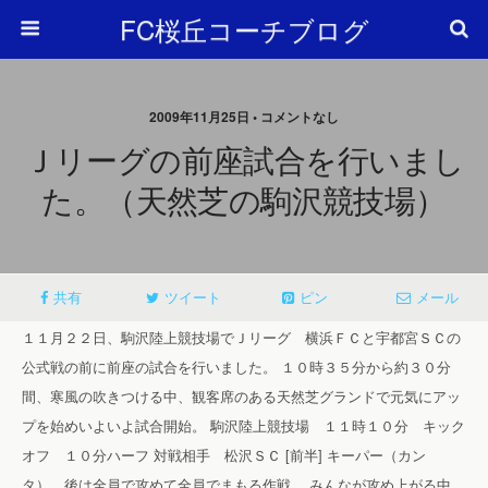
FC桜丘コーチブログ
2009年11月25日 • コメントなし
Ｊリーグの前座試合を行いまし
た。（天然芝の駒沢競技場）
共有
ツイート
ピン
メール
１１月２２日、駒沢陸上競技場でＪリーグ 横浜ＦＣと宇都宮ＳＣの
公式戦の前に前座の試合を行いました。
１０時３５分から約３０分
間、寒風の吹きつける中、観客席のある天然芝グランドで元気にアッ
プを始めいよいよ試合開始。
駒沢陸上競技場 １１時１０分 キック
オフ １０分ハーフ
対戦相手 松沢ＳＣ
[前半]
キーパー（カン
タ）、後は全員で攻めて全員でまもる作戦。
みんなが攻め上がる中、