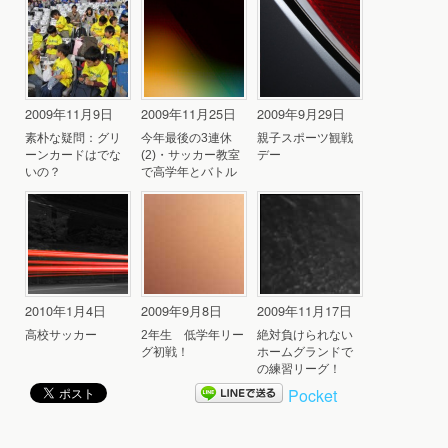
2009年11月9日
2009年11月25日
2009年9月29日
素朴な疑問：グリ
今年最後の3連休
親子スポーツ観戦
ーンカードはでな
(2)・サッカー教室
デー
いの？
で高学年とバトル
2010年1月4日
2009年9月8日
2009年11月17日
高校サッカー
2年生 低学年リー
絶対負けられない
グ初戦！
ホームグランドで
の練習リーグ！
Pocket