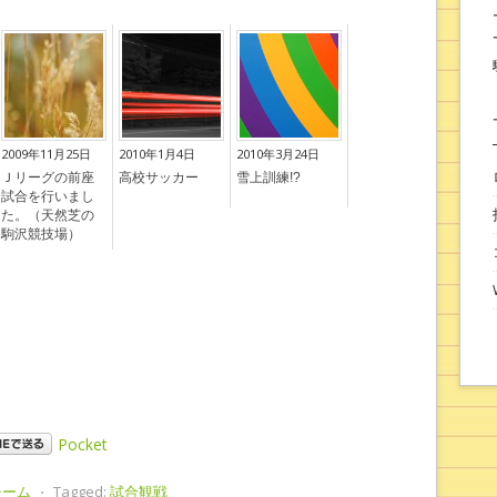
2009年11月25日
2010年1月4日
2010年3月24日
Ｊリーグの前座
高校サッカー
雪上訓練!?
試合を行いまし
た。（天然芝の
駒沢競技場）
Pocket
チーム
⋅
Tagged:
試合観戦