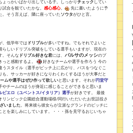
ちょっかいばかり出している子。しっかり
チェック
してい
り試合を観ていたかな。
感心感心
。
先に書いたように予
た。そう言えば、隣に座っていた
ソウタ
がひと言。
が、低学年では
ドリブル
が多いですね。でもそれでよいと
晴らしいドリブル突破をしている選手もいますが、現在の
バルサのメッシ
す。そんな
ドリブル好きな君
には、
のプ
きっと感動するよ。
好きなチームや選手を作ろう 今の
違うスタイル（選手がピッチ上に広がり、パスをつなぐこ
りも、サッカーが好きになりわくわくするほうが大事だと
ームや選手はぜひ作って欲しい
と思います。それが
円堂守
手やチームのほうが身近に感じることができると思いま
ルピエロ（ユベントス/イタリア）選手
が好きです。 最後
オリンピック公園総合運動場様/同行いただいたお世話役さ
ざいました
。将来彼ら彼女らが立派なグランドのピッチに
ことを楽しみにしています。・・・孫を見守るおじいちゃ