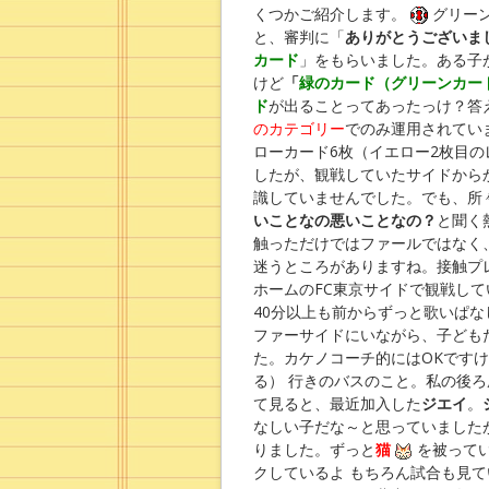
くつかご紹介します。
グリーン
と、審判に「
ありがとうございま
カード
」をもらいました。ある子
けど
「
緑のカード（グリーンカー
ド
が出ることってあったっけ？答
のカテゴリー
でのみ運用されてい
ローカード6枚（イエロー2枚目
したが、観戦していたサイドから
識していませんでした。でも、所
いことなの悪いことなの？
と聞く
触っただけではファールではなく
迷うところがありますね。接触プ
ホームのFC東京サイドで観戦し
40分以上も前からずっと歌いぱな
ファーサイドにいながら、子ども
た。カケノコーチ的にはOKです
る） 行きのバスのこと。私の後
て見ると、最近加入した
ジエイ
。
なしい子だな～と思っていました
りました。ずっと
猫
を被ってい
クしているよ もちろん試合も見