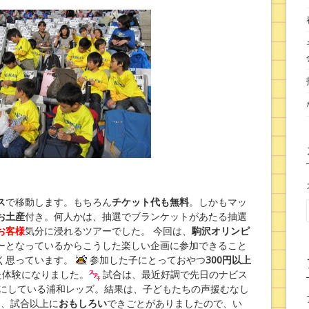
！
ス
で移動します。もちろん
チケット代も無料
。しかもマッ
お土産
付き。何人かは、抽選でブランケットがあたる抽選
お客様
気分に浸れるツアーでした。 今回は、
駒沢オリンピ
ーとなっているからこうした楽しい企画に参加できること
く思っています。
参加した子にとっておやつ
300円以上
た体験になりました。
試合は、最近好調で先日のナビス
手にしている浦和レッズ。結果は、子どもたちの声援むなし
は、試合以上に
おもしろい
できごとがありましたので、い