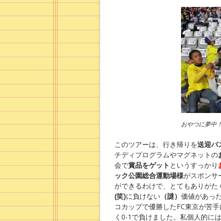
おやつに夢中
このツアーは、行き帰りを
送迎バ
チディプログラムやマグネットの
会で
賞品をゲット
というすっかり
ック公園総合運動場様
がスポンサ
ができるわけで、とてもありがた
(笑)
に負けない
（謎）
価値があっ
コカップで優勝したFC東京が苦
く0-1で負けました。私個人的に