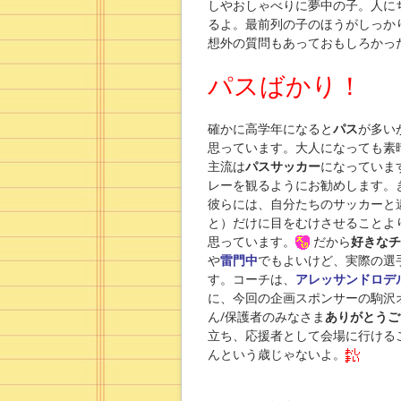
しやおしゃべりに夢中の子。人に
るよ。最前列の子のほうがしっか
想外の質問もあっておもしろかっ
パスばかり！
確かに高学年になると
パス
が多い
思っています。大人になっても素
主流は
パスサッカー
になっていま
レーを観るようにお勧めします。
彼らには、自分たちのサッカーと
と）だけに目をむけさせることよ
思っています。
だから
好きなチ
や
雷門中
でもよいけど、実際の選
す。コーチは、
アレッサンドロデ
に、今回の企画スポンサーの駒沢
ん/保護者のみなさま
ありがとうご
立ち、応援者として会場に行ける
んという歳じゃないよ。