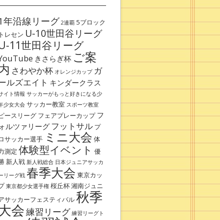
1年沿線リーグ
5ブロック
2連覇
U-10世田谷リーグ
トレセン
U-11世田谷リーグ
ご案
YouTube
きさらぎ杯
内
さわやか杯
ガ
オレンジカップ
ールズエイト
キンダークラス
サイト情報
サッカーがもっと好きになる少
サッカー教室
年少女大会
スポーツ教室
フ
ピースリーグ
フェアプレーカップ
フットサル
ォルツァリーグ
プ
ミニ大会
ロサッカー選手
体
体験型イベント
力測定
優
勝
新人戦
新人戦総合
日本ジュニアサッカ
春季大会
東京カッ
ーリーグ戦
プ
桜丘杯
湘南ジュニ
東京都少女選手権
秋季
アサッカーフェスティバル
大会
練習リーグ
練習リーグト