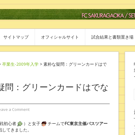
サイトマップ
オフィシャルサイト
試合結果と書類置き場
>
卒業生-2009年入学
> 素朴な疑問：グリーンカードはで
疑問：グリーンカードはでな
eave a Comment
観戦初心者
）と女子
チームで
FC東京主催バスツアー
戦してきました。