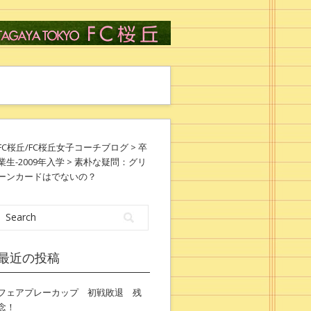
FC桜丘/FC桜丘女子コーチブログ
>
卒
業生-2009年入学
> 素朴な疑問：グリ
ーンカードはでないの？
最近の投稿
フェアプレーカップ 初戦敗退 残
念！