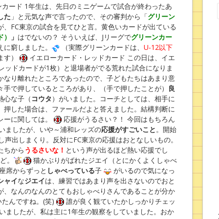
カード 1年生は、先日のミニゲームで試合が終わったあ
した
」と元気な声で言ったので、その審判から「
グリーン
が、FC東京の試合を見てひと言。黄色いカードが出ている
ド）
」
はでないの？ そういえば、Jリーグで
グリーンカー
えに窮しました。
（実際グリーンカードは、
U-12以下
ます）
イエローカード・レッドカード この日は、イエ
のレッドカードが1枚）と退場者がでる荒れた試合になりま
かなり離れたところであったので、子どもたちはあまり意
々手で押しているところがあり、（手で押したことが）
良
熱心な子（
コウタ
）がいました。コーチとしては、相手に
、押した場合は、ファールだよと答えました。結構判断に
レーに関しては。
応援がうるさい？！ 今回はもちろん
ていましたが、いや～浦和レッズの
応援がすごいこと
。開始
し声出しまくり。反対にFC東京の応援はおとなしいもの。
たちから
うるさいな！
という声が出るほど熱い応援でし
けど。
猫かぶりがばれたジエイ（とにかくよくしゃべ
ろ座席からずっと
しゃべっている
子
がいるので気になっ
シャイ
な
ジエイ
は、練習ではあまり声を出さないのでおと
が、なんのなんのとてもおしゃべりさんであることが分か
たんですね。(笑)
誰が良く観ていたかしっかりチェッ
ていましたが、私は主に1年生の観察をしていました。おか