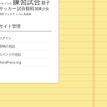
練習試合
親子
ーナメント
サッカー
試合観戦
関東少女
駒沢フェスティバル
高谷杯
サイト管理
ログイン
投稿の
RSS
コメントの
RSS
WordPress.org