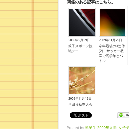
関係のある記事はこちら。
2009年9月29日
2009年11月25日
親子スポーツ観
今年最後の3連休
戦デー
(2)・サッカー教
室で高学年とバ
トル
2009年11月13日
世田谷秋季大会
Posted in:
卒業生-2009年入学
,
女子