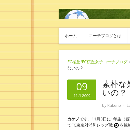
ホーム
コーチブログとは
FC桜丘/FC桜丘女子コーチブログ
ないの？
素朴な
09
いの？
11月 2009
by
Kakeno
⋅
L
カケノ
です。11月8日に1年生（
でFC東京対浦和レッズ戦
を観