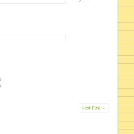
知
る
Next Post
→