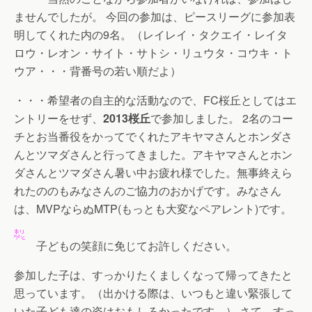
ませんでしたが。 今回の参加は、ピースリーグに参加表
明してくれた内の9名。（レイレイ・タクエイ・レイタ
ロウ・レオン・サイト・サトシ・リュウタ・コウキ・ト
ウア・・・背番号の若い順だよ）
・・・希望者の自主的な活動なので、FC桜丘としてはエ
ントリーをせず、
2013桜丘
で参加しました。 2名のコー
チとお当番役をかってでくれたアキヤマさんとホンダさ
んとツマダさんと行ってきました。アキヤマさんとホン
ダさんとツマダさん暑い中お疲れ様でした。無事終えら
れたののもみなさんのご協力のおかげです。みなさん
は、MVPならぬMTP(もっとも大変なペアレント)です。
子どもの笑顔に免じてお許しください。
参加した子は、すっかりたくましくなって帰ってきたと
思っています。（出かける際は、いつもと違い緊張して
いた子ども達の姿はおもしろかったです。） さて、すっ