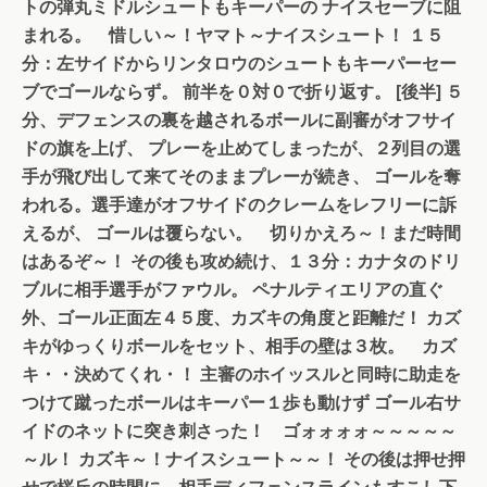
トの弾丸ミドルシュートもキーパーの
ナイスセーブに阻
まれる。 惜しい～！ヤマト～ナイスシュート！
１５
分：左サイドからリンタロウのシュートもキーパーセー
ブでゴールならず。
前半を０対０で折り返す。
[後半]
５
分、デフェンスの裏を越されるボールに副審がオフサイ
ドの旗を上げ、
プレーを止めてしまったが、２列目の選
手が飛び出して来てそのままプレーが続き、
ゴールを奪
われる。選手達がオフサイドのクレームをレフリーに訴
えるが、
ゴールは覆らない。 切りかえろ～！まだ時間
はあるぞ～！
その後も攻め続け、１３分：カナタのドリ
ブルに相手選手がファウル。
ペナルティエリアの直ぐ
外、ゴール正面左４５度、カズキの角度と距離だ！
カズ
キがゆっくりボールをセット、相手の壁は３枚。
カズ
キ・・決めてくれ・！
主審のホイッスルと同時に助走を
つけて蹴ったボールはキーパー１歩も
動けず
ゴール右サ
イドのネットに突き刺さった！ ゴォォォォ～～～～～
～ル！
カズキ～！ナイスシュート～～！
その後は押せ押
せで桜丘の時間に。相手ディフェンスラインもすこし下