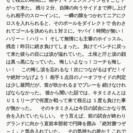
がって来た。
残り２分、自陣の向うサイドまで押し上げ
られ相手のスローインに。
一瞬の隙をつかれてニアにク
ロスを入れられると、そのボールをダイレクトで
合わさ
れてゴールを決められ１対２に。ヤバイ！時間が無い！
ハリー～！ハリ～！
そして無情にも主審のホイッスル。
残念！昨日に続き負けてしまった。
負けてベンチに戻っ
て来た彼らの目には涙が溢れていた。
土埃と汗と涙の顔
は真っ黒になっていた。
悔しいよなっ！コーチも悔し
い！
この悔し涙を忘れるな！次につながるはずだ！イ
ヤ絶対つなげよう！
相手１点目のノーオフサイドの判定
は少し疑問だが、笛が吹かれるまでプレーを
続けなけれ
ばならなかった。
後から聞いた話では、キタミさんとは
Ｕ１１リーグで何度か戦って来て桜丘は
１度も負けた事
が無かった。
そのキタミさんは今日の試合にかなり気
合を入れていたらしい。
そう言えば、前の試合が終わり
グランドに向かう直前本部前で円陣を囲み
「絶対勝つぞ
～！」と気合入れていた。
その気持ちの差か？
これで