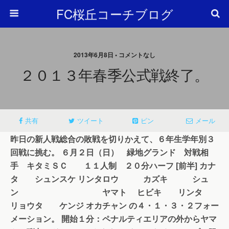
FC桜丘コーチブログ
2013年6月8日 • コメントなし
２０１３年春季公式戦終了。
共有
ツイート
ピン
メール
昨日の新人戦総合の敗戦を切りかえて、６年生学年別３
回戦に挑む。
６月２日（日） 緑地グランド
対戦相
手 キタミＳＣ １１人制 ２０分ハーフ
[前半]
カナ
タ シュンスケ
リンタロウ カズキ シュ
ン
ヤマト
ヒビキ リンタ
リョウタ ケンジ
オカチャン
の４・１・３・２フォー
メーション。
開始１分：ペナルティエリアの外からヤマ