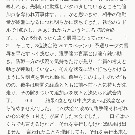
奪われる。先制点に動揺しバタバタしているところで追
加点を奪われ万事休す。。。かと思いきや、相手の運動
量が終盤になるにつれ明らかに落ちてきた。執念のミド
ルで1点返し、さぁこれからというところで試合終
了。。あと5分あったら違う展開になってたかも。 1-
2 そして、3位決定戦 vsエスペランサ 予選リーグの雪
辱を果たすべく挑むが、選手達の言葉とは違う鈍い動
き。防戦一方の状況で気持ちだけが焦り、全員の考えと
動きが連動していない。そんな状況に追い打ちをかける
ように先制点を奪われ動揺。前半をこのまましのいだも
のの、後半は時間の経過とともに前へ前へと気持ちが先
走り、その隙をついて追加点を次々と決められ試合終
了。 0-4 結果4位となり中央大会へは残念なが
ら進めませんでした。 この大会で改めて選手達それぞれ
の心の弱さ（甘え）が露呈した大会でした。 口ではい
くらでも言えるけれど、それを実行しなければ結果は出
ません。 言われたことを理解しても、それを実行出来な