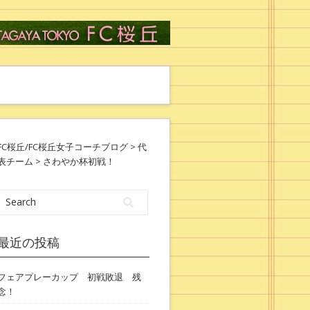
FC桜丘/FC桜丘女子コーチブログ
>
代
表チーム
> さわやか杯初戦！
最近の投稿
フェアプレーカップ 初戦敗退 残
念！