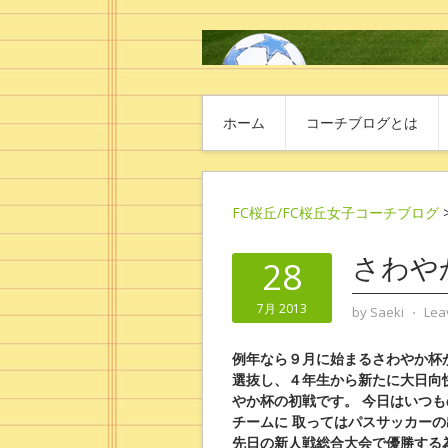
ホーム
コーチブログとは
FC桜丘/FC桜丘女子コーチブログ
さわや
28
7月 2013
by
Saeki
⋅
Lea
例年なら９月に始まるさわやか杯
選抜し、４年生から新たに大日向
やか杯の初戦です。
今日はいつも
チームに
取ってはパスサッカーの
先日の新人戦総合大会で優勝する