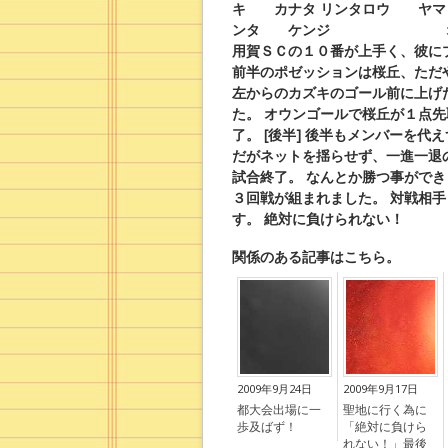
キ カナタ
リンタロウ ヤ
ンタ ケンジ
オカチ
用賀ＳＣの１０番が上手く、彼に
前半のポゼッションは桜丘、ただ
左からのカズキのゴール前に上げ
た。
オウンゴールで桜丘が１点先
了。
[後半]
後半もメンバーを代え
だがネットを揺らせず、一進一退
試合終了。
なんとか勝つ事ができ
３回戦が組まれました。
対戦相手
す。
絶対に負けられない！
関係のある記事はこちら。
2009年9月24日
2009年9月17日
都大会出場に一
聖地に行く為に
歩及ばず！
「絶対に負けら
れない！」最後