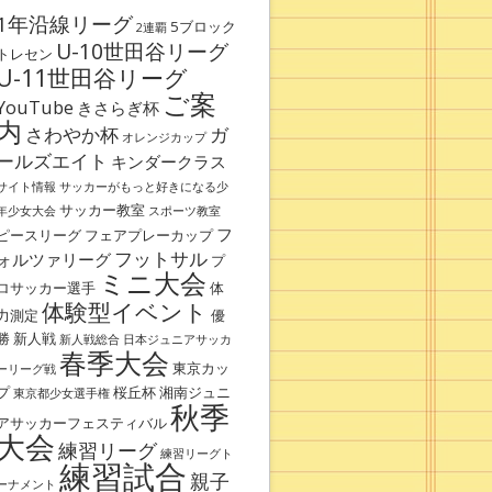
1年沿線リーグ
5ブロック
2連覇
U-10世田谷リーグ
トレセン
U-11世田谷リーグ
ご案
YouTube
きさらぎ杯
内
さわやか杯
ガ
オレンジカップ
ールズエイト
キンダークラス
サイト情報
サッカーがもっと好きになる少
サッカー教室
年少女大会
スポーツ教室
フ
ピースリーグ
フェアプレーカップ
フットサル
ォルツァリーグ
プ
ミニ大会
ロサッカー選手
体
体験型イベント
力測定
優
勝
新人戦
新人戦総合
日本ジュニアサッカ
春季大会
東京カッ
ーリーグ戦
プ
桜丘杯
湘南ジュニ
東京都少女選手権
秋季
アサッカーフェスティバル
大会
練習リーグ
練習リーグト
練習試合
親子
ーナメント