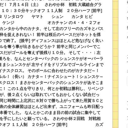
だ！
７月１４日（土） さわやか杯 初戦
大蔵総合グラ
 １０：３０分キックオフ
１１人制 ２０分ハーフ
[前半]
タ
リンタロウ ヤマト シュン カンタ
ヒビ
ケンジ
オカチャン
の４・４・２フォ
カンタから中のカナタ、そして左のフリーのカズキとパス
枠を捉えきれない！
前半は桜丘のペースだがネットを揺
０で終了。
[後半]
ディフェンスはほとんど危なげなく良い
ルを奪う事が出きるかどうか？
前半と同じメンバーでこ
スだがゴールを奪えず後残り１０分。
そして・・・：左
後ろを、なんとセンターバックの
シュンスケがオーバーラ
ままシュンスケが
左サイドをドリブルでゴールラインまで
イナス
クロス。
そのボールに合わせたのがカナタだ～！
ルル！
（長い）
カナタ～！ナイスシュート！シュンスケ～
スクロス！
まさかセンターバックのシュンスケがあそこま
に
！
この１点を守りきり、何とか初戦は勝利し、リベンジ
が、後２点くらいは取れていてもおかしくない試合だっ
同じ時間に上北沢に８対０で勝ち上がって来た用賀ＳＣと
表の全体練習はほとんど出来ず、ユニフォームも昨日配っ
本番でした
。
なんとかこのまま目の前の試合に集中して
を手にしたいと願っている。
さわやか杯２回戦 対戦相
クオフ
１１人制 ２０分ハーフ
[前半]
カズ