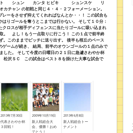
マト シュン カンタ
ヒビキ シュンスケ リ
ャン
の初戦と同じ４・４・２フォーメーション。
プレーをさせず抑えてくれればなんとか・・！
この試合も
やはりゴールを奪うとこまでは行かない。
そして１０分：
たクロスが相手ディフェンスに当たりゴールに吸い込まれ
取。 よし！もう一点取りに行こう！
この１点で前半終
ず。このままでピッチに送り出す。
後半も桜丘のペース
のゲームが続き、
結局、前半のオウンゴールの１点のみで
ました。
そして今度の日曜日の２１日に急遽さわやか杯
 松沢ＳＣ この試合はベスト８を掛けた大事な試合で
2013年7月30日
2009年10月19日
2013年6月8日
代表さわやか杯
新人戦総合大
新人戦総合トー
３回戦！
会、優勝！おめ
ナメント
でとう！