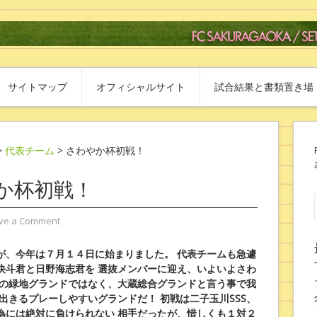
サイトマップ
オフィシャルサイト
試合結果と書類置き場
>
代表チーム
> さわやか杯初戦！
か杯初戦！
ve a Comment
が、今年は７月１４日に始まりました。
代表チームも急遽
快斗君と日野海志君を
選抜メンバーに迎え、いよいよさわ
の緑地グランドではなく、大蔵総合グランドと言う事で我
出きるプレーしやすいグランドだ！
初戦は二子玉川SSS、
為には絶対に負けられない
相手だったが、惜しくも１対２