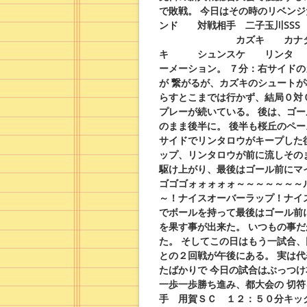
で敗戦。
今日はその時のリベンジ
ンド 対戦相手 二子玉川SSS
カズキ カナ
キ シュンスケ リンタ 
ーメーション。
７分：右サイドの
が
繋がるが、カズキのシュートが
らすとこまでは行かず、結局０対
プレーが続いている。
後は、
ゴー
のまま後半に。
後半も桜丘のペー
サイドでリンタロウがキープした
ップ、リンタロウが前に流しその
駆け上がり、最後はゴール前にマ
ゴゴゴォォォォォ～～～～～～～
～！ナイスオーバーラップ！ナイ
でボールを持って最後はゴール前
を果す事が出来た。
いつもの事だ
た。
そしてこの日はもう一試合、
との２回戦が午後にある。
実は代
たばかりで
今日の試合はぶっつけ
一歩一歩勝ち進み、都大会の
切符
手 用賀ＳＣ １２：５０分キッ