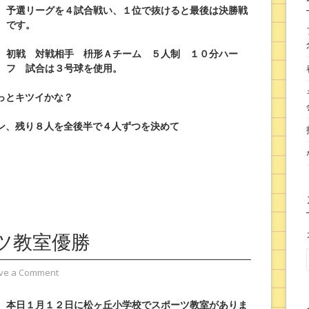
予選リーグを４試合戦い、１位で抜けると最後は決勝戦
です。
初戦 対戦相手 枡形Ａチーム ５人制 １０分ハー
フ 試合は３号球を使用。
っとキツイかな？
ン、残り８人を全後半で４人ずつを決めて
ツ教室優勝
ve a Comment
本日１月１２日に松ヶ丘小学校でスポーツ教室がありま