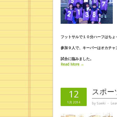
フットサルで１０分ハーフはちょ
参加９人で、キーパーはオカチャ
試合に臨みました。
Read More →
スポー
12
1月 2014
by
Saeki
⋅
Lea