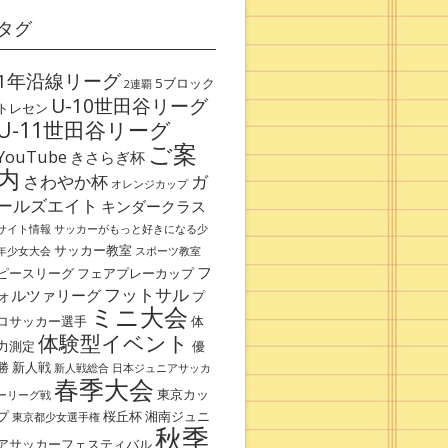
タグ
1年沿線リーグ
5ブロック
2連覇
U-10世田谷リーグ
トレセン
U-11世田谷リーグ
ご案
YouTube
きさらぎ杯
内
さわやか杯
ガ
オレンジカップ
ールズエイト
キンダークラス
サイト情報
サッカーがもっと好きになる少
サッカー教室
年少女大会
スポーツ教室
フ
ピースリーグ
フェアプレーカップ
フットサル
ォルツァリーグ
プ
ミニ大会
ロサッカー選手
体
体験型イベント
力測定
優
勝
新人戦
新人戦総合
日本ジュニアサッカ
春季大会
東京カッ
ーリーグ戦
プ
桜丘杯
湘南ジュニ
東京都少女選手権
秋季
アサッカーフェスティバル