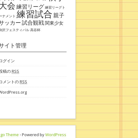
大会
練習リーグ
練習リーグト
練習試合
親子
ーナメント
サッカー
試合観戦
関東少女
駒沢フェスティバル
高谷杯
サイト管理
ログイン
投稿の
RSS
コメントの
RSS
WordPress.org
ngo Theme
⋅ Powered by
WordPress